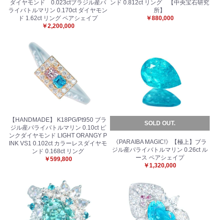
ダイヤモンド 0.023ctブラジル産パ
ンド 0.812ct リング 【中央宝石研究
ライバトルマリン 0.170ct ダイヤモン
所】
ド 1.62ct リング ペアシェイプ
￥880,000
￥2,200,000
【HANDMADE】 K18PG/Pt950 ブラ
SOLD OUT.
ジル産パライバトルマリン 0.10ct ピ
ンクダイヤモンド LIGHT ORANGY P
《PARAIBA MAGIC!》【極上】ブラ
INK VS1 0.102ct カラーレスダイヤモ
ジル産パライバトルマリン 0.26ct ル
ンド 0.168ct リング
ース ペアシェイプ
￥599,800
￥1,320,000