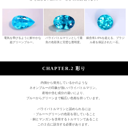
電気を帯びるように鮮やかな
パライバトルマリンとして最
銅含有1.6%を超える、ブラジ
超グリーンブルー。
良の色彩美と完璧な透明度。
ル産を保証された一石。
CHAPTER.2 彩り
内側から発光しているかのような
ネオンブルーの印象が強いパライバトルマリン。
産地や含む成分の違いにより、
ブルーからグリーンまで幅広い色相を持っています。
パライバトルマリンと認められるには
・ブルー〜グリーンの色彩を宿していること
・銅とマンガンを含有するトルマリンであること
この２点に該当する必要があります。