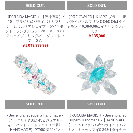
SOLD OUT.
SOLD OUT.
《PARAIBA MAGIC!》【代行販売】K
【PRE OWNED】K18PG ブラジル産
18 ブラジル産パライバトルマリ
パライバトルマリン 0.04/0.04ct ダイ
ン 2.48ct ペアシェイプ ダイヤモ
ヤモンド 0.08/0.08ct イヤリング ハー
ンド シングルカット/マーキース/ペ
トモチーフ
アシェイプ リング/ペンダントトッ
￥135,000
プ [GIA]
￥1,099,999,999
SOLD OUT.
SOLD OUT.
- Jewel planet superb Handmade -
《PARAIBA MAGIC!》- Jewel planet
《１００年引き継がれるジュエリー
superb Handmade -【HANDMAD
を- ハンドメイドジュエリー展》
E】 Pt950 ブラジル産パライバトルマ
【HANDMADE】PT950 天然ピンク
リン キャッツアイ0.368ct ダイヤモ