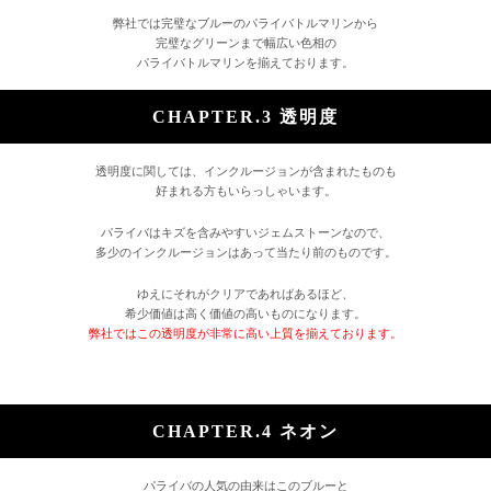
弊社では完璧なブルーのパライバトルマリンから
完璧なグリーンまで幅広い色相の
パライバトルマリンを揃えております。
CHAPTER.3 透明度
透明度に関しては、インクルージョンが含まれたものも
好まれる方もいらっしゃいます。
パライバはキズを含みやすいジェムストーンなので、
多少のインクルージョンはあって当たり前のものです。
ゆえにそれがクリアであればあるほど、
希少価値は高く価値の高いものになります。
弊社ではこの透明度が非常に高い上質を揃えております。
CHAPTER.4 ネオン
パライバの人気の由来はこのブルーと