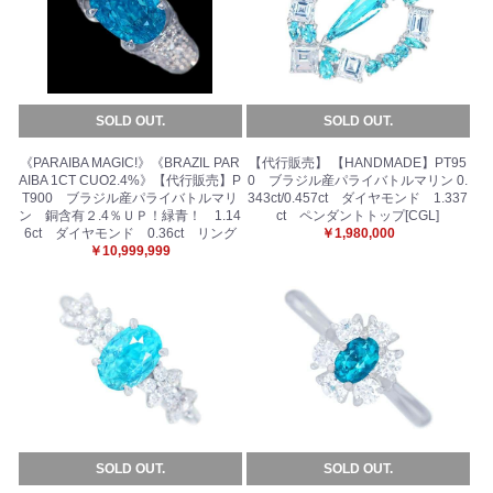
SOLD OUT.
SOLD OUT.
《PARAIBA MAGIC!》《BRAZIL PAR
【代行販売】 【HANDMADE】PT95
AIBA 1CT CUO2.4%》【代行販売】P
0 ブラジル産パライバトルマリン 0.
T900 ブラジル産パライバトルマリ
343ct/0.457ct ダイヤモンド 1.337
ン 銅含有２.4％ＵＰ！緑青！ 1.14
ct ペンダントトップ[CGL]
6ct ダイヤモンド 0.36ct リング
￥1,980,000
￥10,999,999
SOLD OUT.
SOLD OUT.