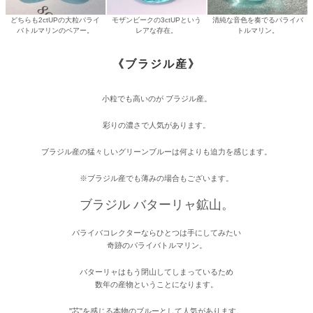
どちらも2ctUPの大粒パライ
モザンビークの3ctUPという
清純な音色を奏でるパライバ
バトルマリンのペアー。
レアな存在。
トルマリン。
《ブラジル産》
小粒でも高いのが ブラジル産。
彩りの濃さで人気があります。
ブラジル産の猛々しいグリーンブルーは何よりも迫力を感じます。
※ブラジル産でも薄みの場合もございます。
ブラジル バターリャ鉱山。
パライバコレクターならひとつは手にしてみたい
奇跡のパライバトルマリン。
バターリャはもう閉山してしまっているため
数年の産物ということになります。
"芯"を感じる本物のブルーとして人気があります。