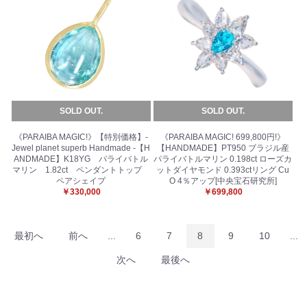
SOLD OUT.
SOLD OUT.
《PARAIBA MAGIC!》【特別価格】-
《PARAIBA MAGIC! 699,800円!》
Jewel planet superb Handmade -【H
【HANDMADE】PT950 ブラジル産
ANDMADE】K18YG パライバトル
パライバトルマリン 0.198ct ローズカ
マリン 1.82ct ペンダントトップ
ットダイヤモンド 0.393ctリング Cu
ペアシェイプ
O 4％アップ[中央宝石研究所]
￥330,000
￥699,800
最初へ
前へ
...
6
7
8
9
10
...
次へ
最後へ