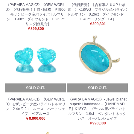
《PARAIBA MAGIC!》《GEM WORL
【代行販売】【含有率３％UP！緑
D》【代行販売！】特別価格！PT900
青！】K18WG ブラジル産パライバ
モザンビーク産パライバトルマリ
トルマリン 0.26ct ダイヤモンド
ン 0.90ct ダイヤモンド 0.263ct
0.40ct リング[CGL]
リング[鑑別付]
￥399,801
￥899,800
SOLD OUT.
SOLD OUT.
《PARAIBA MAGIC!》《GEM WORL
《PARAIBA MAGIC!》- Jewel planet
D》モザンビーク産パライバトルマリ
superb Handmade -【HANDMAD
ン 2.4ct/2.2ct ルース ハートシェ
E】K18YG ブラジル産パライバト
イプ ペアルース
ルマリン 1.6ct ペンダントネック
￥8,800,000
レス オーバルシェイプ
￥990,000