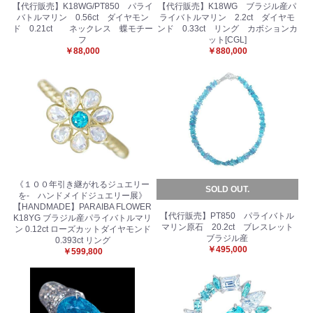
【代行販売】K18WG/PT850 パライ
【代行販売】K18WG ブラジル産パ
バトルマリン 0.56ct ダイヤモン
ライバトルマリン 2.2ct ダイヤモ
ド 0.21ct ネックレス 蝶モチー
ンド 0.33ct リング カボションカ
フ
ット[CGL]
￥88,000
￥880,000
《１００年引き継がれるジュエリー
SOLD OUT.
を- ハンドメイドジュエリー展》
【HANDMADE】PARAIBA FLOWER
【代行販売】PT850 パライバトル
K18YG ブラジル産パライバトルマリ
マリン原石 20.2ct ブレスレット
ン 0.12ct ローズカットダイヤモンド
ブラジル産
0.393ct リング
￥495,000
￥599,800