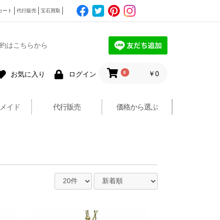
カート
代行販売
宝石買取
約はこちらから
0
￥0
お気に入り
ログイン
メイド
代行販売
価格から選ぶ