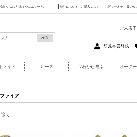
ザイン制作。100年残るジュエリーを。
弊社について
ご購入について
お問い合わせ
買い物
式サイト
ご来店予
検索
新規会員登録
ドメイド
ルース
宝石から選ぶ
オーダー
ファイア
を除く