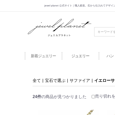
jewel planet 公式サイト｜職人鍛造。石から仕入れてデ
jewel planet 公
新着ジュエリー
ジュエリー
ハン
全て
|
宝石で選ぶ
|
サファイア
|
イエローサ
売り切れ
24件
の商品が見つかりました