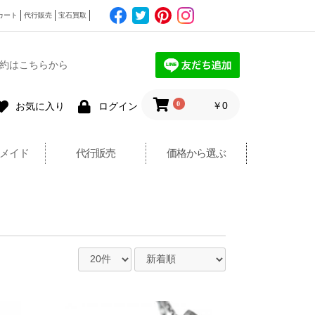
カート
代行販売
宝石買取
約はこちらから
0
￥0
お気に入り
ログイン
メイド
代行販売
価格から選ぶ