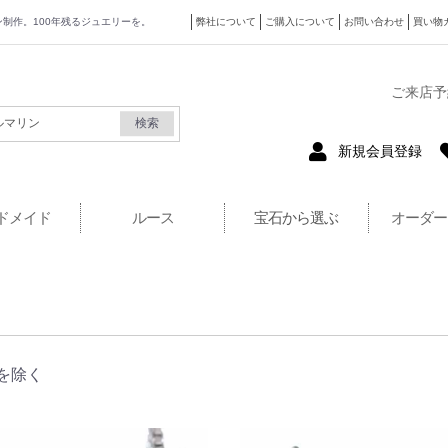
ザイン制作。100年残るジュエリーを。
弊社について
ご購入について
お問い合わせ
買い物
式サイト
ご来店予
検索
新規会員登録
ドメイド
ルース
宝石から選ぶ
オーダー
を除く