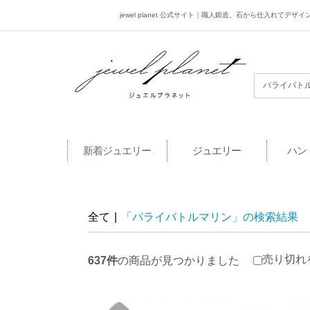
jewel planet 公式サイト｜職人鍛造。石から仕入れてデ
jewel planet 公
新着ジュエリー
ジュエリー
ハン
全て
|
「パライバトルマリン」の検索結果
売り切れ
637件
の商品が見つかりました