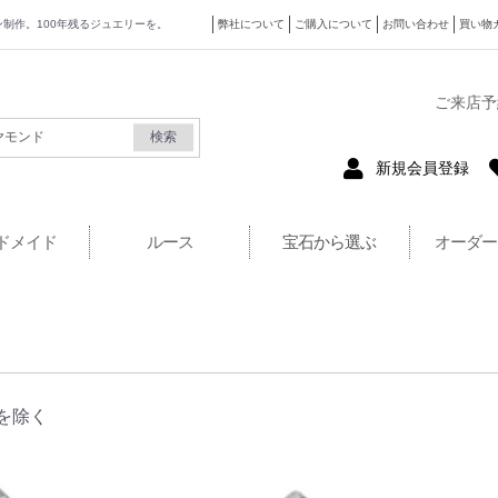
ザイン制作。100年残るジュエリーを。
弊社について
ご購入について
お問い合わせ
買い物
式サイト
ご来店予
検索
新規会員登録
ドメイド
ルース
宝石から選ぶ
オーダー
を除く