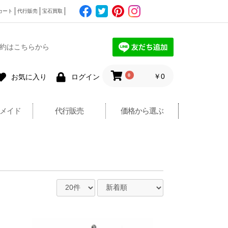
カート
代行販売
宝石買取
約はこちらから
0
￥0
お気に入り
ログイン
メイド
代行販売
価格から選ぶ