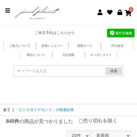
jewel planet 公式サイト
0
ご来店予約はこちらから
ご購入について
新着ジュエリー
買物カート
代行販売
弊社について
宝石買取
オーダーメイド
検索
全て
|
「ピンクダイヤモンド」の検索結果
売り切れを除く
845件
の商品が見つかりました