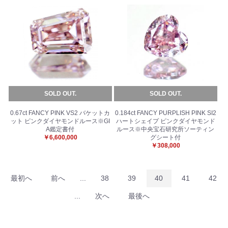
SOLD OUT.
SOLD OUT.
0.67ct FANCY PINK VS2 バケットカ
0.184ct FANCY PURPLISH PINK SI2
ット ピンクダイヤモンドルース※GI
ハートシェイプ ピンクダイヤモンド
A鑑定書付
ルース※中央宝石研究所ソーティン
￥6,600,000
グシート付
￥308,000
最初へ
前へ
...
38
39
40
41
42
...
次へ
最後へ