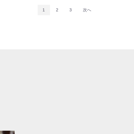
1
2
3
次へ