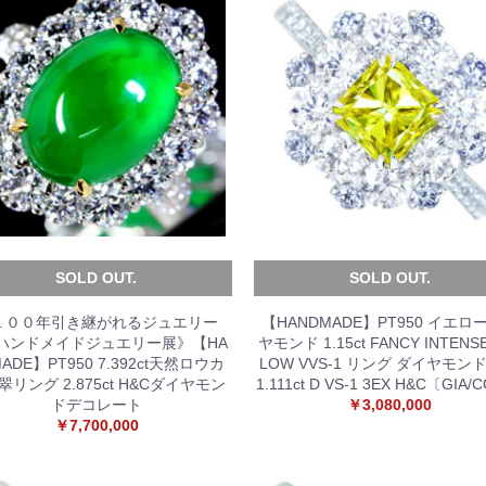
SOLD OUT.
SOLD OUT.
１００年引き継がれるジュエリー
【HANDMADE】PT950 イエロ
ハンドメイドジュエリー展》【HA
ヤモンド 1.15ct FANCY INTENSE
ADE】PT950 7.392ct天然ロウカ
LOW VVS-1 リング ダイヤモンド t
翠リング 2.875ct H&Cダイヤモン
1.111ct D VS-1 3EX H&C〔GIA/
ドデコレート
￥3,080,000
￥7,700,000