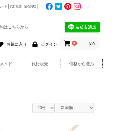
カート
代行販売
宝石買取
約はこちらから
0
￥0
お気に入り
ログイン
メイド
代行販売
価格から選ぶ