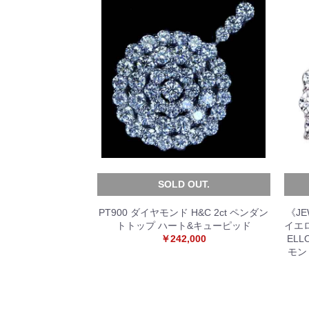
SOLD OUT.
PT900 ダイヤモンド H&C 2ct ペンダン
《JE
トトップ ハート&キューピッド
イエロ
￥242,000
ELL
モンド