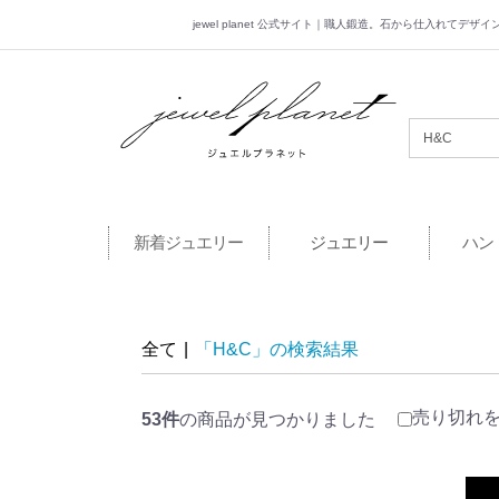
jewel planet 公式サイト｜職人鍛造。石から仕入れてデ
jewel planet 公
新着ジュエリー
ジュエリー
ハン
全て
|
「H&C」の検索結果
売り切れ
53件
の商品が見つかりました