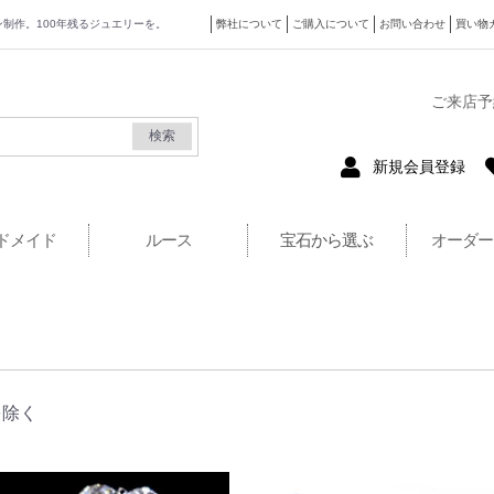
ザイン制作。100年残るジュエリーを。
弊社について
ご購入について
お問い合わせ
買い物
式サイト
ご来店予
検索
新規会員登録
ドメイド
ルース
宝石から選ぶ
オーダー
を除く