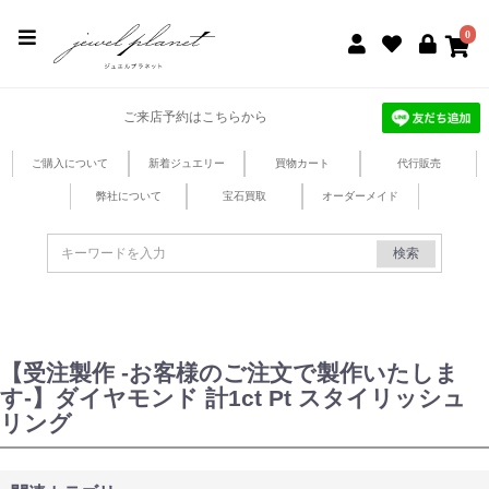
jewel planet 公式サイト
0
ご来店予約はこちらから
ご購入について
新着ジュエリー
買物カート
代行販売
弊社について
宝石買取
オーダーメイド
検索
【受注製作 -お客様のご注文で製作いたしま
す-】ダイヤモンド 計1ct Pt スタイリッシュ
リング