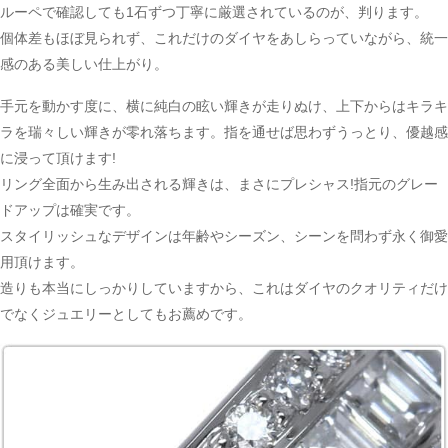
ルーペで確認しても1石ずつ丁寧に厳選されているのが、判ります。
個体差もほぼ見られず、これだけのダイヤをあしらっていながら、統一
感のある美しい仕上がり。
手元を動かす度に、横に純白の眩い輝きが走りぬけ、上下からはキラキ
ラを瑞々しい輝きが零れ落ちます。指を通せば思わずうっとり、優越感
に浸って頂けます!
リング全面から生み出される輝きは、まさにプレシャス!指元のグレー
ドアップは確実です。
スタイリッシュなデザインは年齢やシーズン、シーンを問わず永く御愛
用頂けます。
造りも本当にしっかりしていますから、これはダイヤのクオリティだけ
でなくジュエリーとしてもお薦めです。