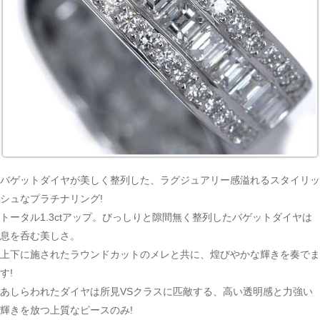
バゲットダイヤが美しく整列した、ラグジュアリー感溢れるスタイリッ
シュなプラチナリング!
トータル1.3ctアップ。びっしりと隙間無く整列したバゲットダイヤは
息を呑む美しさ。
上下に施されたラウンドカットのメレと共に、煌びやかな輝きを奏でま
す!
あしらわれたダイヤは所見VSクラスに匹敵する、高い透明感と力強い
輝きを放つ上質なピースのみ!