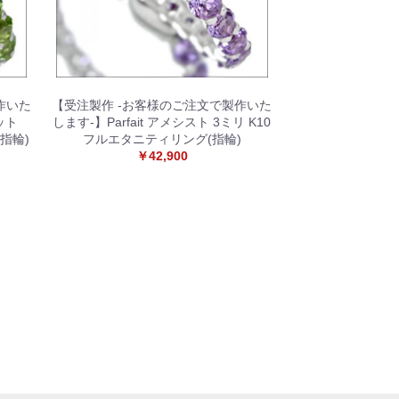
作いた
【受注製作 -お客様のご注文で製作いた
リドット
します-】Parfait アメシスト 3ミリ K10
指輪)
フルエタニティリング(指輪)
￥42,900