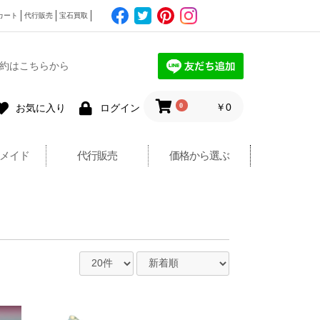
カート
代行販売
宝石買取
約はこちらから
0
￥0
お気に入り
ログイン
メイド
代行販売
価格から選ぶ