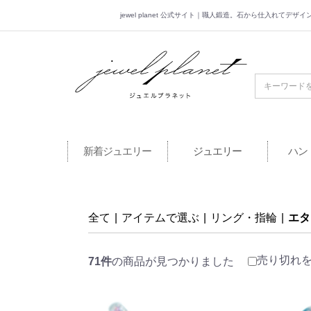
jewel planet 公式サイト｜職人鍛造。石から仕入れてデ
jewel planet 公
新着ジュエリー
ジュエリー
ハン
全て
|
アイテムで選ぶ
|
リング・指輪
|
エタ
売り切れ
71件
の商品が見つかりました