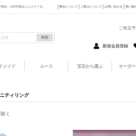
ザイン制作。100年残るジュエリーを。
弊社について
ご購入について
お問い合わせ
買い物
式サイト
ご来店予
検索
新規会員登録
ドメイド
ルース
宝石から選ぶ
オーダー
ニティリング
を除く