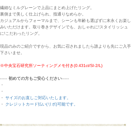
繊細なミルグレーンで上品にまとめ上げたリング。
裏側まで美しく仕上げられ、指通りなめらか。
カジュアルからフォーマルまで、シーンも年齢も選ばずに末永くお楽し
みいただけます。取り巻きデザインでも、おしゃれに!スタイリッシュ
に!こだわったリング。
現品のみのご紹介ですから、お気に召されましたら誰よりも先にご入手
下さいませ。
※中央宝石研究所ソーティングメモ付き(0.431ct/SI-2/L)
-----
初めての方もご安心ください
-----
・
・
・
サイズのお直しご対応いたします。
・
クレジットカード払い(リボ)可能です。