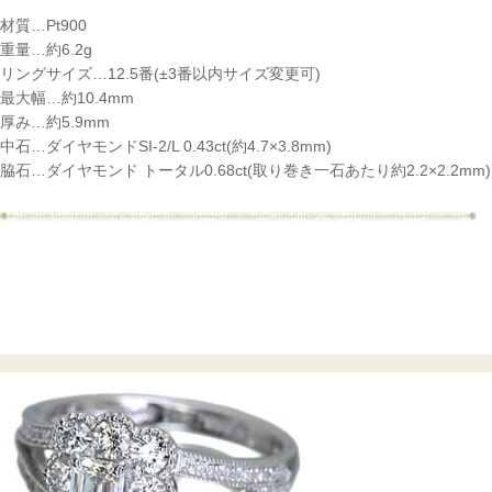
材質…Pt900
重量…約6.2g
リングサイズ…12.5番(±3番以内サイズ変更可)
最大幅…約10.4mm
厚み…約5.9mm
中石…ダイヤモンドSI-2/L 0.43ct(約4.7×3.8mm)
脇石…ダイヤモンド トータル0.68ct(取り巻き一石あたり約2.2×2.2mm)