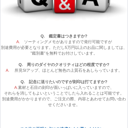
ご注文手続き
Q. 鑑定書はつきますか?
カートを見る
A.
ソーティングメモがありますので発行可能ですが
別途費用が必要となります。ただし5万円以上のお品に関しましては、
"鑑別書"を無料でお付けしています。
お買い物を続ける
Q. 周りのダイヤのクオリティはどの程度ですか?
A.
所見SIアップ、ほとんど無色の上質石をあしらっています。
Q. 記念に送りたいのですが刻印は打てますか?
A.
素材と石目の刻印が面いっぱいに入っていますので、
それらを消してもよいということでしたら入れることは可能です。
別途費用がかかりますので、ご注文の際、内容とあわせてお問い合わ
せくださいませ。