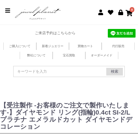
jewel planet 公式サイト
0
ご来店予約はこちらから
ご購入について
新着ジュエリー
買物カート
代行販売
弊社について
宝石買取
オーダーメイド
検索
【受注製作 -お客様のご注文で製作いたしま
す-】ダイヤモンド リング(指輪)0.4ct SI-2/L
プラチナ エメラルドカット ダイヤモンドデ
コレーション