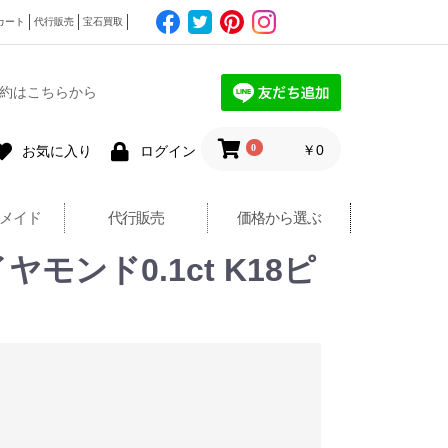
カート
代行販売
宝石買取
約はこちらから
0
￥0
お気に入り
ログイン
メイド
代行販売
価格から選ぶ
ンド0.1ct K18ピ