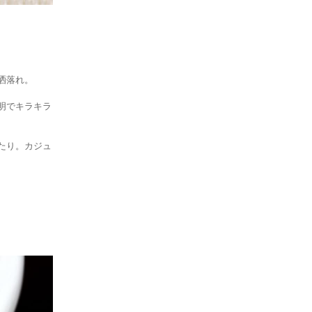
洒落れ。
明でキラキラ
たり。カジュ