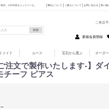
ザイン制作。100年残るジュエリーを。
弊社について
ご購入について
お問い合わせ
買い物
式サイト
ご来店予
検索
新規会員登録
ドメイド
ルース
宝石から選ぶ
オーダー
ご注文で製作いたします-】ダイヤモ
モチーフ ピアス
リー