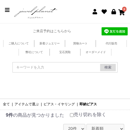
jewel planet 公式サイト
0
ご来店予約はこちらから
ご購入について
新着ジュエリー
買物カート
代行販売
弊社について
宝石買取
オーダーメイド
検索
全て
|
アイテムで選ぶ
|
ピアス・イヤリング
|
即納ピアス
売り切れを除く
9件
の商品が見つかりました