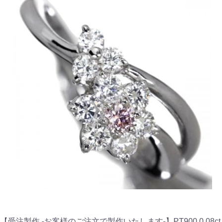
【受注製作 -お客様のご注文で製作いたします-】PT900 0.08ct