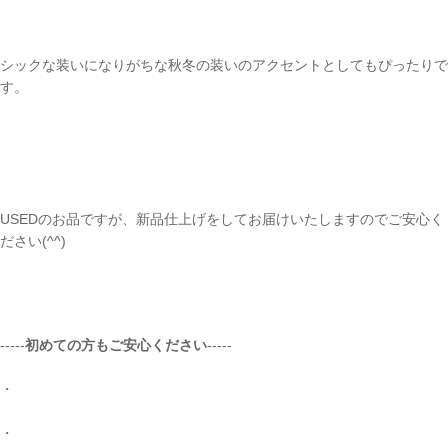
シックな装いになりがちな秋冬の装いのアクセントとしてもぴったりで
す。
ご注文手続き
USEDのお品ですが、新品仕上げをしてお届けいたしますのでご安心く
ださい(^^)
カートを見る
お買い物を続ける
-----
初めての方もご安心ください
-----
・
・