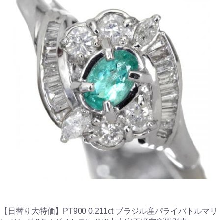
【日替り大特価】PT900 0.211ct ブラジル産パライバトルマリ