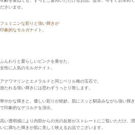
年齢を重ねても、ずっとご愛用いただけるお品。是非、今すぐお求めく
ださいませ。
フェミニンな彩りと強い輝きが
印象的なモルガナイト。
ふんわりと愛らしいピンクを乗せた、
女性に人気のモルガナイト。
アクワマリンとエメラルドと同じベリル種の宝石で、
放たれる強い輝きには思わずうっとり致します。
華やかな輝きと、優しい彩りが絶妙。肌にスッと馴染みながら強い輝き
で印象的なデコルテを演出。
高い透明感により内部からの光の反射がストレートにご覧いただけ、潤
いに満ちた輝きが肌に美しく映えるお品でございます。