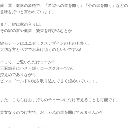
愛・冨・健康の象徴で、「希望への道を開く」「心の扉を開く」などの
意味を持つと言われています。
また、鍵は家の入り口。
その家の富や健康、繁栄を呼び込むとか…
鍵モチーフはユニセックスデザインのものも多く、
大切な方とペアでお着け頂くのもいいですね!
そして、ご覧いただけますか?
王冠部分に小さく輝くローズクオーツが。
控えめでありながら
ご注文手続き
ピンクゴールドの光を取り込んで甘く煌めいています。
カートを見る
また、こちらはお手持ちのチェーンに付け替えることも可能です。
お買い物を続ける
貴女なりのつけ方で、おしゃれの扉を開けてみませんか?