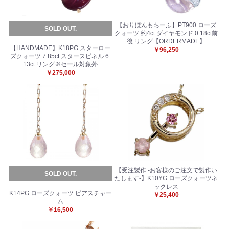
【おりぼんもちーふ】PT900 ローズ
SOLD OUT.
クォーツ 約4ct ダイヤモンド 0.18ct前
後 リング【ORDERMADE】
【HANDMADE】K18PG スターロー
￥96,250
ズクォーツ 7.85ct スタースピネル 6.
13ct リング※セール対象外
￥275,000
【受注製作 -お客様のご注文で製作い
SOLD OUT.
たします-】K10YG ローズクォーツネ
ックレス
K14PG ローズクォーツ ピアスチャー
￥25,400
ム
￥16,500