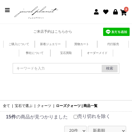
jewel planet 公式サイト
0
ご来店予約はこちらから
ご購入について
新着ジュエリー
買物カート
代行販売
弊社について
宝石買取
オーダーメイド
検索
全て
|
宝石で選ぶ
|
クォーツ
|
ローズクォーツ | 商品一覧
売り切れを除く
15件
の商品が見つかりました