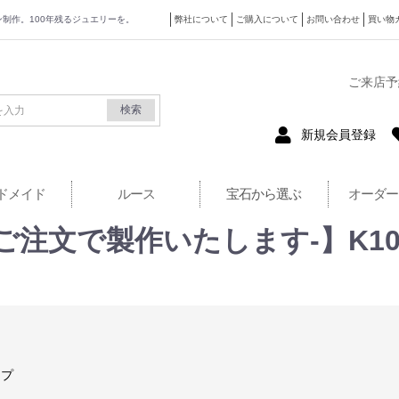
ザイン制作。100年残るジュエリーを。
弊社について
ご購入について
お問い合わせ
買い物
式サイト
ご来店予
検索
新規会員登録
ドメイド
ルース
宝石から選ぶ
オーダー
ご注文で製作いたします-】K1
ップ