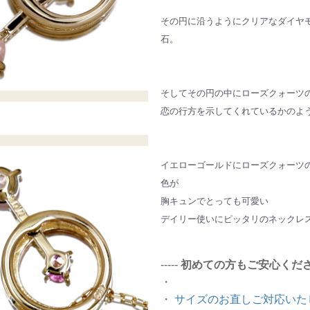
その円に沿うようにクリアなダイヤ
石。
そしてその円の中にローズクォーツ
恋の行方を示してくれているかのよ
イエローゴールドにローズクォーツ
色が
胸キュンでとっても可愛い
デイリー使いにピッタリのネックレ
-----
初めての方もご安心くだ
・
・
サイズのお直しご対応いた