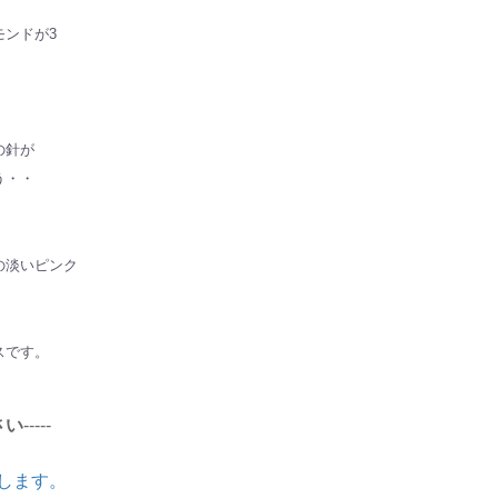
モンドが3
の針が
う・・
の淡いピンク
スです。
さい
-----
します。