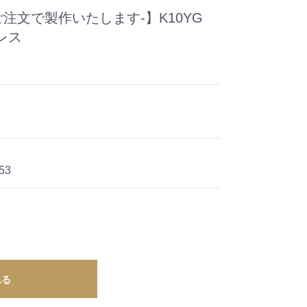
ご注文で製作いたします-】K10YG
レス
53
れる