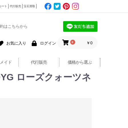
カート
代行販売
宝石買取
約はこちらから
0
￥0
お気に入り
ログイン
メイド
代行販売
価格から選ぶ
0YG ローズクォーツネ