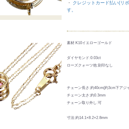
・
クレジットカード払い(リボ
す。
素材:K10イエローゴールド
ダイヤモンド:0.03ct
ローズクォーツ他:刻印なし
チェーン長さ:約40cm(約3cm下アジ
チェーン太さ:約0.3mm
チェーン取り外し:可
寸法:約14.1×8.2×2.8mm