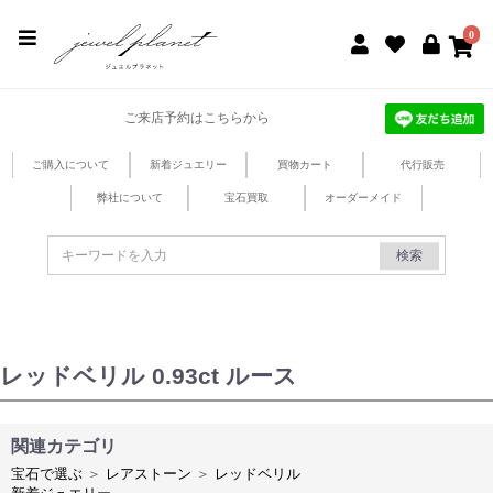
jewel planet 公式サイト
0
ご来店予約はこちらから
ご購入について
新着ジュエリー
買物カート
代行販売
弊社について
宝石買取
オーダーメイド
検索
レッドベリル 0.93ct ルース
関連カテゴリ
宝石で選ぶ
＞
レアストーン
＞
レッドベリル