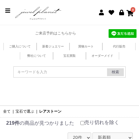
jewel planet 公式サイト
0
ご来店予約はこちらから
ご購入について
新着ジュエリー
買物カート
代行販売
弊社について
宝石買取
オーダーメイド
検索
全て
|
宝石で選ぶ
|
レアストーン
売り切れを除く
219件
の商品が見つかりました