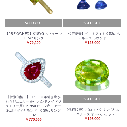
SOLD OUT.
SOLD OUT.
【PRE OWNED】K18YG スフェーン
【代行販売】ベニトアイト 0.53ct ペ
1.15ct リング
アルース ラウンド
￥79,800
￥135,000
お買い物を続ける
カートへ進む
【特別価格！】《１００年引き継が
SOLD OUT.
れるジュエリーを- ハンドメイドジ
ュエリー展》PT950 ビルマ産 ルビー
【代行販売】パロットクリソベリル
2ctUP ダイヤモンド 0.30ct リング
3.38ct ルース オーバルカット
[GIA]
￥198,000
￥770,000