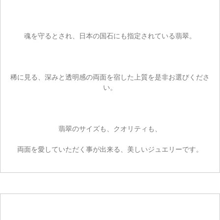
魂を守るとされ、日本の国石にも指定されている翡翠。
ご注文手続き
稀に見る、深みと透明感の両面を宿した上質を是非お選びくださ
い。
カートを見る
お買い物を続ける
翡翠のサイズも、クオリティも、
両面を愛していただく事が出来る、美しいジュエリーです。