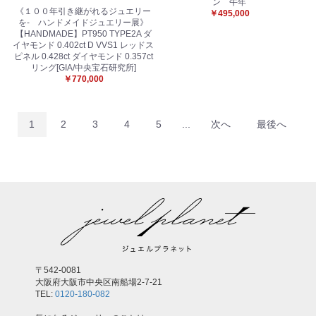
ン 午年
《１００年引き継がれるジュエリー
￥495,000
を- ハンドメイドジュエリー展》
【HANDMADE】PT950 TYPE2A ダ
イヤモンド 0.402ct D VVS1 レッドス
ピネル 0.428ct ダイヤモンド 0.357ct
リング[GIA/中央宝石研究所]
￥770,000
1
2
3
4
5
...
次へ
最後へ
〒542-0081
大阪府大阪市中央区南船場2-7-21
TEL:
0120-180-082