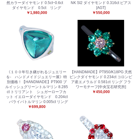
然カラーダイヤモンド 0.5ct~0.6ct
NK SI2 ダイヤモンド 0.316ct ピアス
ダイヤモンド 0.5ct リング
[AGT]
￥1,980,000
￥550,000
《１００年引き継がれるジュエリー
【HANDMADE】PT950/K18PG 天然
を- ハンドメイドジュエリー展》特
ピンクダイヤモンド 0.234ct コロンビ
別価格！【HANDMADE】PT900 ブ
ア産エメラルド 0.581ct リング フラ
ルイッシュグリーントルマリン 8.285
ワーモチーフ[中央宝石研究所]
ct トリリアント シュガーローフカ
￥450,000
ット イエローダイヤモンド 0.204ct
パライバトルマリン 0.005ct リング
￥699,800