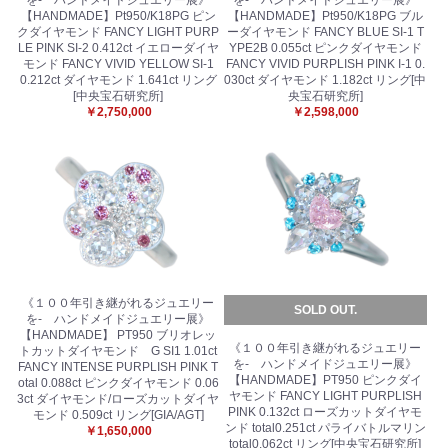
【HANDMADE】Pt950/K18PG ピン
【HANDMADE】Pt950/K18PG ブル
クダイヤモンド FANCY LIGHT PURP
ーダイヤモンド FANCY BLUE SI-1 T
LE PINK SI-2 0.412ct イエローダイヤ
YPE2B 0.055ct ピンクダイヤモンド
モンド FANCY VIVID YELLOW SI-1
FANCY VIVID PURPLISH PINK I-1 0.
0.212ct ダイヤモンド 1.641ct リング
030ct ダイヤモンド 1.182ct リング[中
[中央宝石研究所]
央宝石研究所]
￥2,750,000
￥2,598,000
《１００年引き継がれるジュエリー
SOLD OUT.
を- ハンドメイドジュエリー展》
【HANDMADE】 PT950 ブリオレッ
《１００年引き継がれるジュエリー
トカットダイヤモンド G SI1 1.01ct
を- ハンドメイドジュエリー展》
FANCY INTENSE PURPLISH PINK T
【HANDMADE】PT950 ピンクダイ
otal 0.088ct ピンクダイヤモンド 0.06
ヤモンド FANCY LIGHT PURPLISH
3ct ダイヤモンド/ローズカットダイヤ
PINK 0.132ct ローズカットダイヤモ
モンド 0.509ct リング[GIA/AGT]
ンド total0.251ct パライバトルマリン
￥1,650,000
total0.062ct リング[中央宝石研究所]