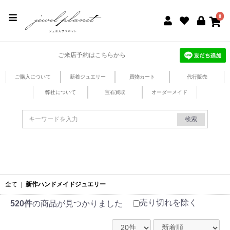
jewel planet 公式サイト
0
ご来店予約はこちらから
ご購入について
新着ジュエリー
買物カート
代行販売
弊社について
宝石買取
オーダーメイド
検索
全て
|
新作ハンドメイドジュエリー
売り切れを除く
520件
の商品が見つかりました