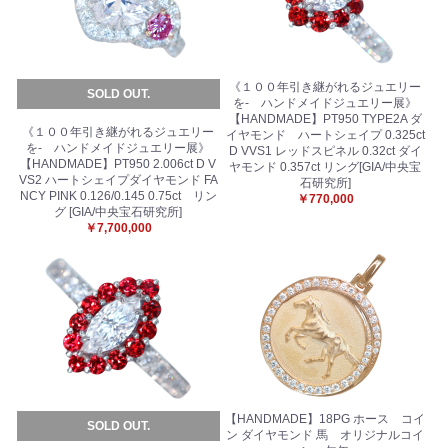
《１００年引き継がれるジュエリー
SOLD OUT.
を- ハンドメイドジュエリー展》
【HANDMADE】PT950 TYPE2A ダ
《１００年引き継がれるジュエリー
イヤモンド ハートシェイプ 0.325ct
を- ハンドメイドジュエリー展》
D VVS1 レッドスピネル 0.32ct ダイ
【HANDMADE】PT950 2.006ct D V
ヤモンド 0.357ct リング[GIA/中央宝
VS2 ハートシェイプダイヤモンド FA
石研究所]
NCY PINK 0.126/0.145 0.75ct リン
￥770,000
グ [GIA/中央宝石研究所]
￥7,700,000
【HANDMADE】18PG ホース コイ
SOLD OUT.
ン ダイヤモンド 馬 オリジナルコイ