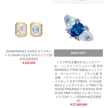
【HANDMADE】K18PG ダイヤモン
SOLD OUT.
ド 0.234ct/0.221ct E VVS-2 ピアス[中
央宝石研究所]
１００年引き継がれるジュエリー
￥220,000
を- ハンドメイドジュエリー展【HA
NDMADE】PT950 旧鉱山エイトリー
タ オールドマイン ブラジル産 非
加熱 パライバトルマリン 1.47ct ダ
イヤモンド D IF TYPE2A 0.411ct/0.
401ct ピンクダイヤモンド FANCY IN
TENSE PINK/FANCY INTENSE PUR
PLISH PINK 0.200ct メレダイヤモン
ド 0.723ct リング[GIA/中央宝石研究
所]
￥27,500,000