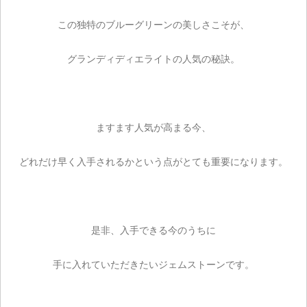
この独特のブルーグリーンの美しさこそが、
グランディディエライトの人気の秘訣。
ますます人気が高まる今、
どれだけ早く入手されるかという点がとても重要になります。
ご注文手続き
是非、入手できる今のうちに
カートを見る
手に入れていただきたいジェムストーンです。
お買い物を続ける