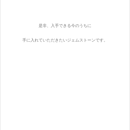
カートを見る
お買い物を続ける
是非、入手できる今のうちに
手に入れていただきたいジェムストーンです。