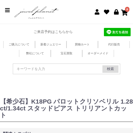
jewel planet 公式サイト
0
ご来店予約はこちらから
ご購入について
新着ジュエリー
買物カート
代行販売
弊社について
宝石買取
オーダーメイド
検索
【希少石】K18PG パロットクリソベリル 1.28
ct/1.34ct スタッドピアス トリリアントカッ
ト