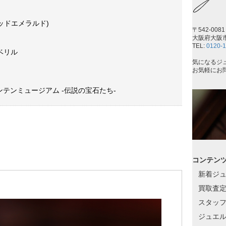
ッドエメラルド)
〒542-0081
大阪府大阪市
TEL:
0120-1
ベリル
気になるジ
お気軽にお
マウンテンミュージアム -伝説の宝石たち-
コンテン
新着ジ
買取査
スタッフ
ジュエ