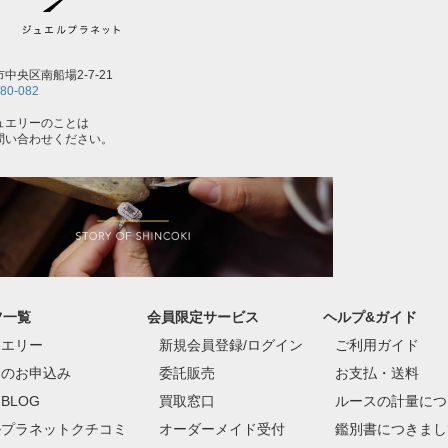
中央区南船場2-7-21
80-082
ュエリーのことは
問い合わせください。
ツ一覧
会員限定サービス
ヘルプ&ガイド
ュエリー
新規会員登録/ログイン
ご利用ガイド
定のお申込み
委託販売
お支払・送料
BLOG
買取窓口
ルースの計量につ
ルプラネットクチコミ
オーダーメイド受付
鑑別書につきまし