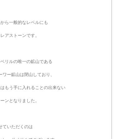
ご注文手続き
カートを見る
お買い物を続ける
てから一般的なレベルにも
たレアストーンです。
ドベリルの唯一の鉱山である
ーワー鉱山は閉山しており、
にはもう手に入れることの出来ない
トーンとなりました。
せていただくのは