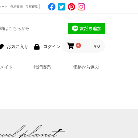
カート
代行販売
宝石買取
約はこちらから
0
￥0
お気に入り
ログイン
メイド
代行販売
価格から選ぶ