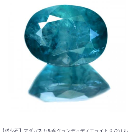
【稀少石】マダガスカル産グランディディエライト 0.72ct ル