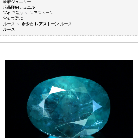
新着ジュエリー
現品即納ジュエル
宝石で選ぶ
＞
レアストーン
宝石で選ぶ
ルース
＞
希少石:レアストーン ルース
ルース