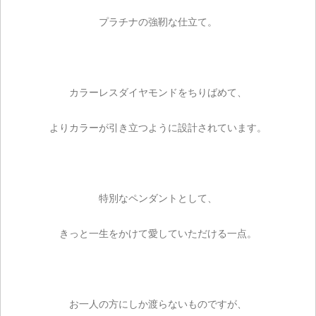
プラチナの強靭な仕立て。
ご注文手続き
カートを見る
カラーレスダイヤモンドをちりばめて、
お買い物を続ける
よりカラーが引き立つように設計されています。
特別なペンダントとして、
きっと一生をかけて愛していただける一点。
お一人の方にしか渡らないものですが、