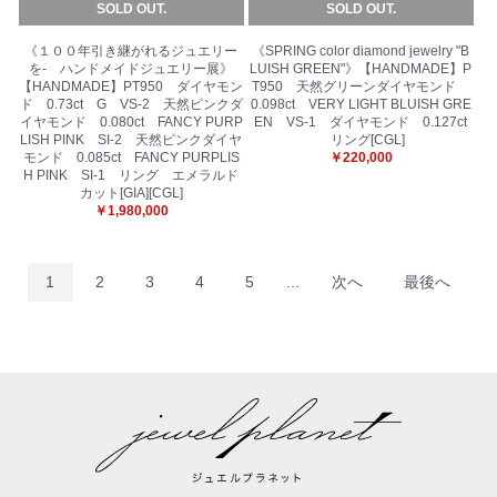
SOLD OUT.
SOLD OUT.
《１００年引き継がれるジュエリー
《SPRING color diamond jewelry "B
を- ハンドメイドジュエリー展》
LUISH GREEN"》【HANDMADE】P
【HANDMADE】PT950 ダイヤモン
T950 天然グリーンダイヤモンド
ド 0.73ct G VS-2 天然ピンクダ
0.098ct VERY LIGHT BLUISH GRE
イヤモンド 0.080ct FANCY PURP
EN VS-1 ダイヤモンド 0.127ct
LISH PINK SI-2 天然ピンクダイヤ
リング[CGL]
モンド 0.085ct FANCY PURPLIS
￥220,000
H PINK SI-1 リング エメラルド
カット[GIA][CGL]
￥1,980,000
1
2
3
4
5
...
次へ
最後へ