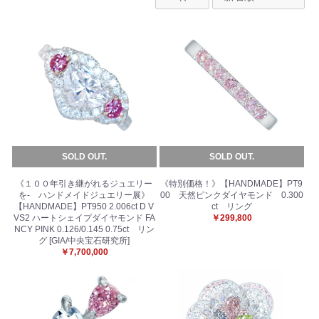
SOLD OUT.
SOLD OUT.
《１００年引き継がれるジュエリー
《特別価格！》【HANDMADE】PT9
を- ハンドメイドジュエリー展》
00 天然ピンクダイヤモンド 0.300
【HANDMADE】PT950 2.006ct D V
ct リング
VS2 ハートシェイプダイヤモンド FA
￥299,800
NCY PINK 0.126/0.145 0.75ct リン
グ [GIA/中央宝石研究所]
￥7,700,000