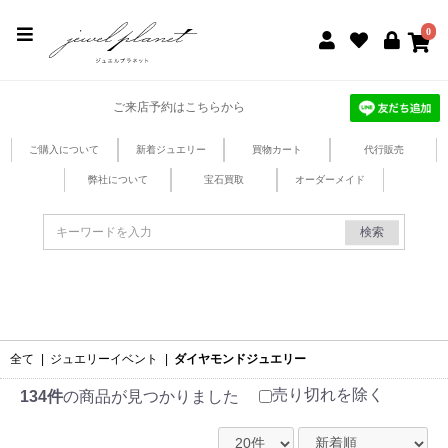
jewel planet 公式サイト
0
ご来店予約はこちらから
ご購入について
新着ジュエリー
買物カート
代行販売
弊社について
宝石買取
オーダーメイド
検索
全て
|
ジュエリーイベント
|
ダイヤモンドジュエリー
売り切れを除く
134件
の商品が見つかりました