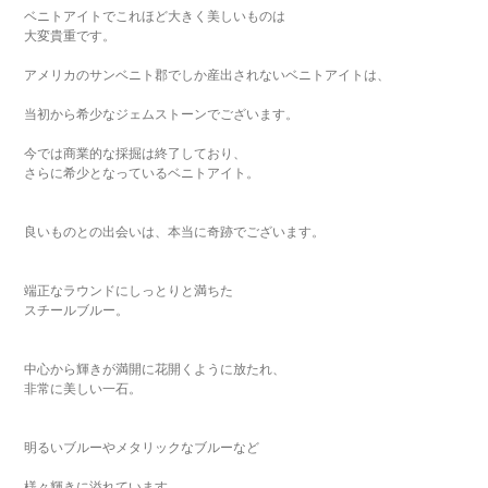
ベニトアイトでこれほど大きく美しいものは
大変貴重です。
アメリカのサンベニト郡でしか産出されないベニトアイトは、
当初から希少なジェムストーンでございます。
今では商業的な採掘は終了しており、
さらに希少となっているベニトアイト。
良いものとの出会いは、本当に奇跡でございます。
端正なラウンドにしっとりと満ちた
スチールブルー。
中心から輝きが満開に花開くように放たれ、
非常に美しい一石。
明るいブルーやメタリックなブルーなど
様々輝きに溢れています。