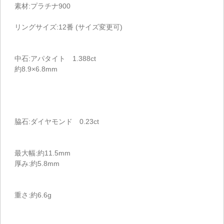
素材:プラチナ900
リングサイズ:12番 (サイズ変更可)
中石:アパタイト 1.388ct
約8.9×6.8mm
脇石:ダイヤモンド 0.23ct
最大幅:約11.5mm
厚み:約5.8mm
重さ:約6.6g