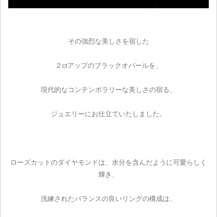
その強烈な美しさを宿した
２ctアップのブラックオパールを、
現代的なコンテンポラリーな美しさの宿る、
ジュエリーにお仕立ていたしました。
ご注文手続き
カートを見る
ローズカットのダイヤモンドは、水分を含んだように可愛らしく
お買い物を続ける
輝き、
洗練されたバランスの良いリングの構成は、