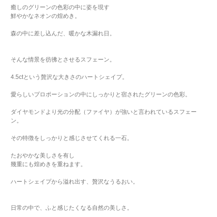
癒しのグリーンの色彩の中に姿を現す
鮮やかなネオンの煌めき。
森の中に差し込んだ、暖かな木漏れ日。
そんな情景を彷彿とさせるスフェーン。
4.5ctという贅沢な大きさのハートシェイプ。
愛らしいプロポーションの中にしっかりと宿されたグリーンの色彩。
ダイヤモンドより光の分配（ファイヤ）が強いと言われているスフェー
ン。
その特徴をしっかりと感じさせてくれる一石。
たおやかな美しさを有し
幾重にも煌めきを重ねます。
ハートシェイプから溢れ出す、贅沢なうるおい。
日常の中で、ふと感じたくなる自然の美しさ。