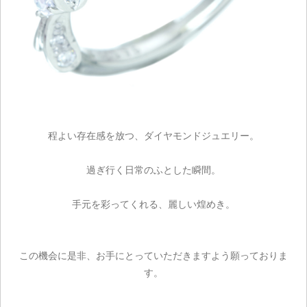
程よい存在感を放つ、ダイヤモンドジュエリー。
ご注文手続き
過ぎ行く日常のふとした瞬間。
カートを見る
手元を彩ってくれる、麗しい煌めき。
お買い物を続ける
この機会に是非、お手にとっていただきますよう願っておりま
す。