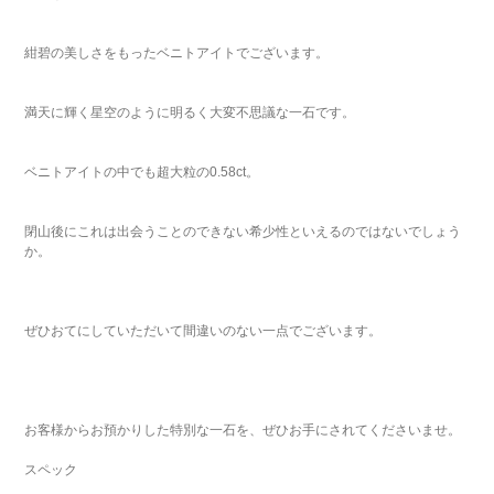
紺碧の美しさをもったベニトアイトでございます。
満天に輝く星空のように明るく大変不思議な一石です。
ベニトアイトの中でも超大粒の0.58ct。
閉山後にこれは出会うことのできない希少性といえるのではないでしょう
か。
ぜひおてにしていただいて間違いのない一点でございます。
お客様からお預かりした特別な一石を、ぜひお手にされてくださいませ。
スペック