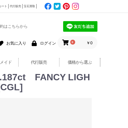
カート
代行販売
宝石買取
約はこちらから
0
￥0
お気に入り
ログイン
メイド
代行販売
価格から選ぶ
ct FANCY LIGH
CGL]