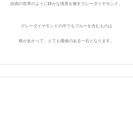
絵画の世界のように静かな情景を魅すグレーダイヤモンド。
ご注文手続き
カートを見る
お買い物を続ける
グレーダイヤモンドの中でもブルーを含むものは
格があがって、とても価値のある一石となります。