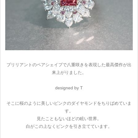
ブリリアントのペアシェイプで八重咲きを表現した最高傑作が出
来上がりました。
ご注文手続き
designed by T
カートを見る
そこに桜のように美しいピンクのダイヤモンドをちりばめていま
お買い物を続ける
す。
見たこともないほどの眩い世界。
白がこの上なくピンクを引き立てています。