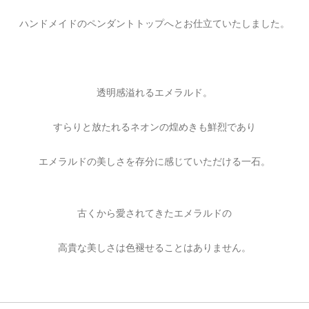
ご注文手続き
カートを見る
お買い物を続ける
ハンドメイドのペンダントトップへとお仕立ていたしました。
透明感溢れるエメラルド。
すらりと放たれるネオンの煌めきも鮮烈であり
エメラルドの美しさを存分に感じていただける一石。
古くから愛されてきたエメラルドの
高貴な美しさは色褪せることはありません。