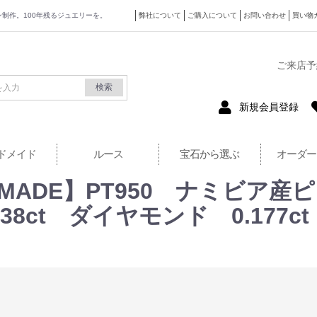
ザイン制作。100年残るジュエリーを。
弊社について
ご購入について
お問い合わせ
買い物
式サイト
ご来店予
検索
新規会員登録
ドメイド
ルース
宝石から選ぶ
オーダー
MADE】PT950 ナミビア産
38ct ダイヤモンド 0.177c