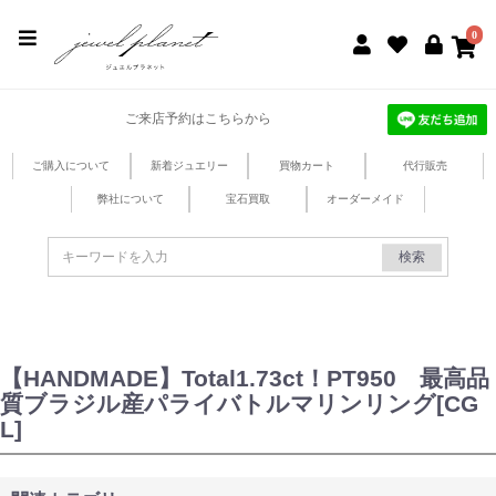
jewel planet 公式サイト
0
ご来店予約はこちらから
ご購入について
新着ジュエリー
買物カート
代行販売
弊社について
宝石買取
オーダーメイド
検索
【HANDMADE】Total1.73ct！PT950 最高品
質ブラジル産パライバトルマリンリング[CG
L]