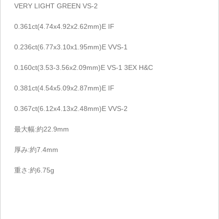
VERY LIGHT GREEN VS-2
0.361ct(4.74x4.92x2.62mm)E IF
0.236ct(6.77x3.10x1.95mm)E VVS-1
0.160ct(3.53-3.56x2.09mm)E VS-1 3EX H&C
0.381ct(4.54x5.09x2.87mm)E IF
0.367ct(6.12x4.13x2.48mm)E VVS-2
最大幅:約22.9mm
厚み:約7.4mm
重さ:約6.75g