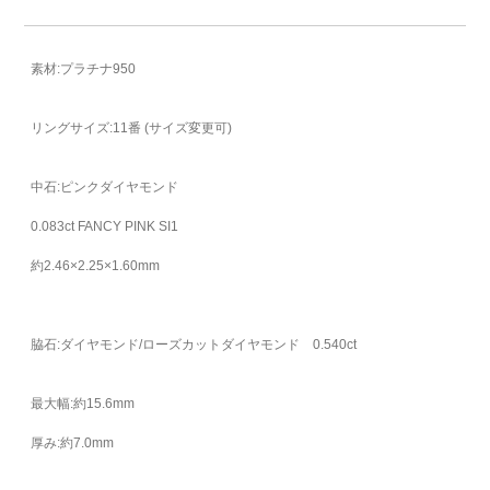
素材:プラチナ950
リングサイズ:11番 (サイズ変更可)
中石:ピンクダイヤモンド
0.083ct FANCY PINK SI1
約2.46×2.25×1.60mm
脇石:ダイヤモンド/ローズカットダイヤモンド 0.540ct
最大幅:約15.6mm
厚み:約7.0mm