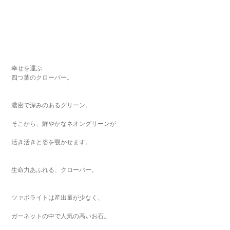
幸せを運ぶ
四つ葉のクローバー。
濃密で深みのあるグリーン。
そこから、鮮やかなネオングリーンが
活き活きと姿を覗かせます。
生命力あふれる、クローバー。
ツァボライトは産出量が少なく、
ガーネットの中で人気の高いお石。