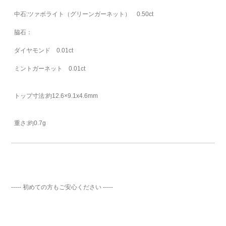
中石:ツァボライト（グリーンガーネット） 0.50ct
脇石：
ダイヤモンド 0.01ct
ミントガーネット 0.01ct
トップ寸法:約12.6×9.1x4.6mm
重さ:約0.7g
----- 初めての方もご安心ください -----