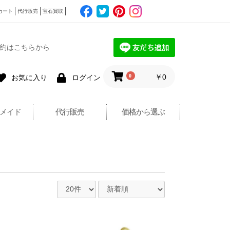
カート
代行販売
宝石買取
約はこちらから
0
￥0
お気に入り
ログイン
メイド
代行販売
価格から選ぶ