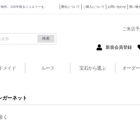
ザイン制作。100年残るジュエリーを。
弊社について
ご購入について
お問い合わせ
買い物
式サイト
ご来店予
検索
新規会員登録
ドメイド
ルース
宝石から選ぶ
オーダー
ンガーネット
除く