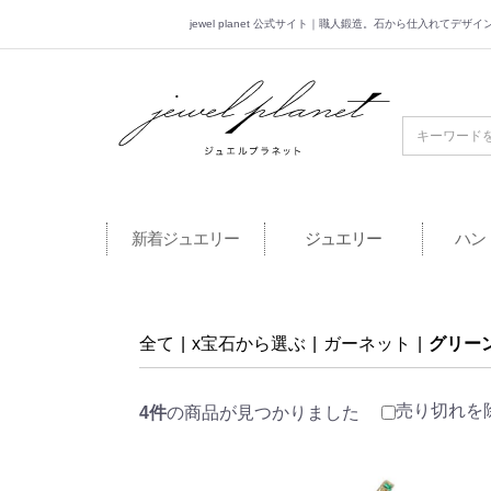
jewel planet 公式サイト｜職人鍛造。石から仕入れてデ
jewel planet 公
新着ジュエリー
ジュエリー
ハン
全て
|
x宝石から選ぶ
|
ガーネット
|
グリー
売り切れを
4件
の商品が見つかりました