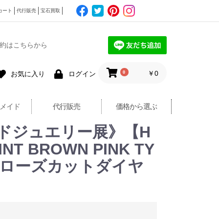
カート
代行販売
宝石買取
約はこちらから
0
￥0
お気に入り
ログイン
メイド
代行販売
価格から選ぶ
ドジュエリー展》【H
T BROWN PINK TY
ンド/ローズカットダイヤ