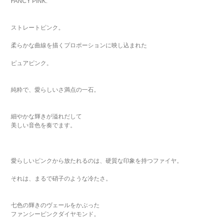
FANCY PINK.
ストレートピンク。
柔らかな曲線を描くプロポーションに映し込まれた
ピュアピンク。
純粋で、愛らしいさ満点の一石。
細やかな輝きが溢れだして
美しい音色を奏でます。
愛らしいピンクから放たれるのは、硬質な印象を持つファイヤ。
それは、まるで硝子のような冷たさ。
七色の輝きのヴェールをかぶった
ファンシーピンクダイヤモンド。