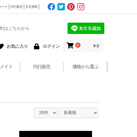
カート
代行販売
宝石買取
約はこちらから
0
￥0
お気に入り
ログイン
メイド
代行販売
価格から選ぶ