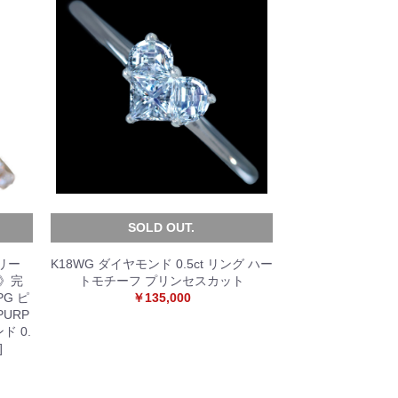
SOLD OUT.
リー
K18WG ダイヤモンド 0.5ct リング ハー
》完
トモチーフ プリンセスカット
PG ピ
￥135,000
PURP
ンド 0.
]