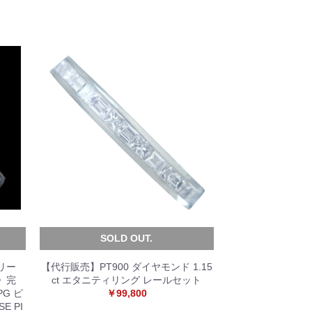
SOLD OUT.
リー
【代行販売】PT900 ダイヤモンド 1.15
》完
ct エタニティリング レールセット
PG ピ
￥99,800
E PI