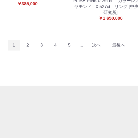
PLISH PINK 0.291ct カラー
￥385,000
ヤモンド 0.527ct リング [中
研究所]
￥1,650,000
1
2
3
4
5
...
次へ
最後へ