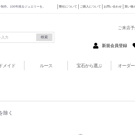
ザイン制作。100年残るジュエリーを。
弊社について
ご購入について
お問い合わせ
買い物
式サイト
ご来店予
検索
新規会員登録
ドメイド
ルース
宝石から選ぶ
オーダー
を除く