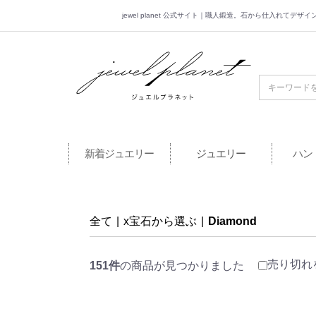
jewel planet 公式サイト｜職人鍛造。石から仕入れてデ
jewel planet 公
新着ジュエリー
ジュエリー
ハン
全て
|
x宝石から選ぶ
|
Diamond
売り切れ
151件
の商品が見つかりました