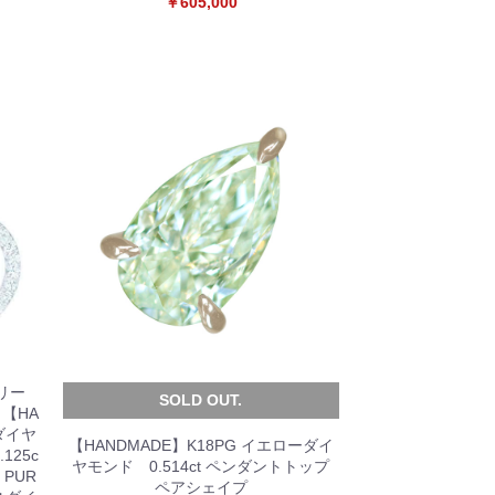
￥605,000
リー
SOLD OUT.
【HA
クダイヤ
【HANDMADE】K18PG イエローダイ
.125c
ヤモンド 0.514ct ペンダントトップ
 PUR
ペアシェイプ