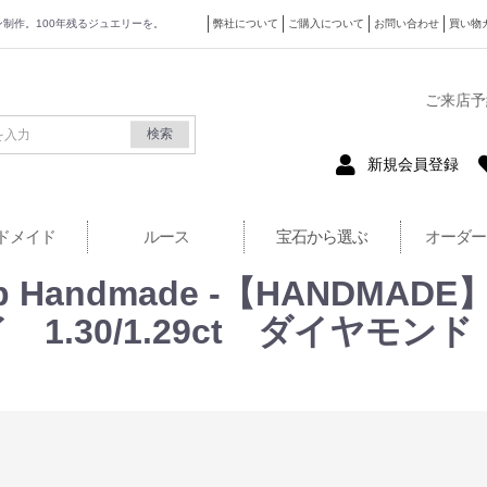
ザイン制作。100年残るジュエリーを。
弊社について
ご購入について
お問い合わせ
買い物
式サイト
ご来店予
検索
新規会員登録
ドメイド
ルース
宝石から選ぶ
オーダー
superb Handmade -【HANDM
30/1.29ct ダイヤモンド 0.