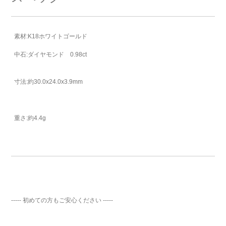
素材:K18ホワイトゴールド
中石:ダイヤモンド 0.98ct
寸法:約30.0x24.0x3.9mm
重さ:約4.4g
----- 初めての方もご安心ください -----