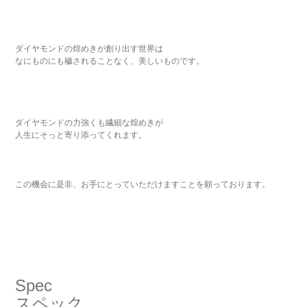
ダイヤモンドの煌めきが創り出す世界は
なにものにも穢されることなく、美しいものです。
ダイヤモンドの力強くも繊細な煌めきが
人生にそっと寄り添ってくれます。
この機会に是非、お手にとっていただけますことを願っております。
Spec
スペック