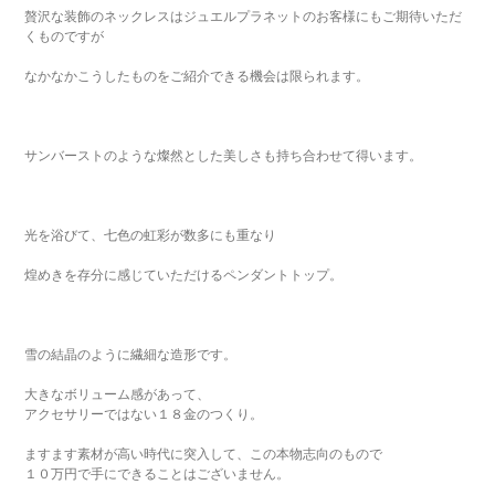
贅沢な装飾のネックレスはジュエルプラネットのお客様にもご期待いただ
くものですが
なかなかこうしたものをご紹介できる機会は限られます。
サンバーストのような燦然とした美しさも持ち合わせて得います。
光を浴びて、七色の虹彩が数多にも重なり
煌めきを存分に感じていただけるペンダントトップ。
雪の結晶のように繊細な造形です。
大きなボリューム感があって、
アクセサリーではない１８金のつくり。
ますます素材が高い時代に突入して、この本物志向のもので
１０万円で手にできることはございません。