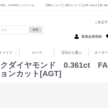
ザイン制作。100年残るジュエリーを。
弊社について
ご購入について
お問い合わせ
買い物
式サイト
ご来店予
検索
新規会員登録
ドメイド
ルース
宝石から選ぶ
オーダー
イヤモンド 0.361ct FANC
ョンカット[AGT]