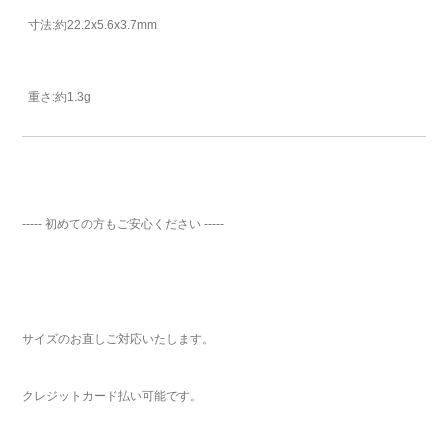
寸法:約22.2x5.6x3.7mm
重さ:約1.3g
----- 初めての方もご安心ください -----
サイズのお直しご対応いたします。
ご注文手続き
クレジットカード払い可能です。
カートを見る