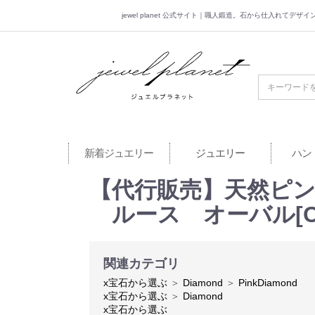
jewel planet 公式サイト｜職人鍛造。石から仕入れてデ
jewel planet 公
新着ジュエリー
ジュエリー
ハン
【代行販売】天然ピンクダイ
ルース オーバル[C
関連カテゴリ
x宝石から選ぶ
＞
Diamond
＞
PinkDiamond
x宝石から選ぶ
＞
Diamond
x宝石から選ぶ