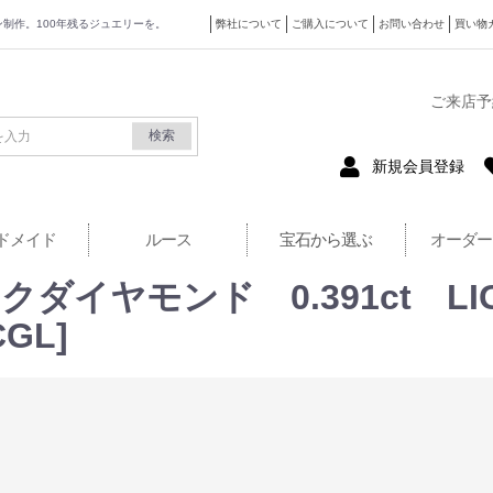
ザイン制作。100年残るジュエリーを。
弊社について
ご購入について
お問い合わせ
買い物
式サイト
ご来店予
検索
新規会員登録
ドメイド
ルース
宝石から選ぶ
オーダー
ヤモンド 0.391ct LIGHT 
GL]