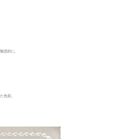
魅惑的に、
た色彩。