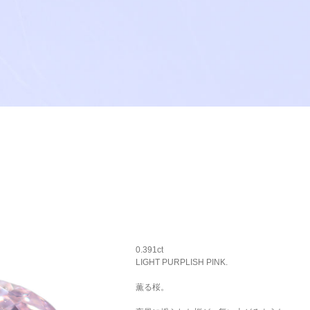
0.391ct
LIGHT PURPLISH PINK.
薫る桜。