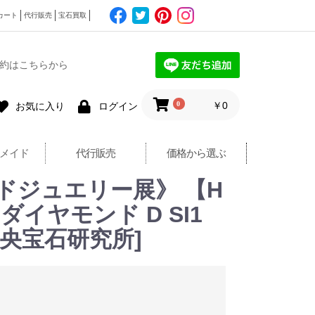
カート
代行販売
宝石買取
約はこちらから
0
￥0
お気に入り
ログイン
メイド
代行販売
価格から選ぶ
ドジュエリー展》 【H
 ダイヤモンド D SI1
[中央宝石研究所]